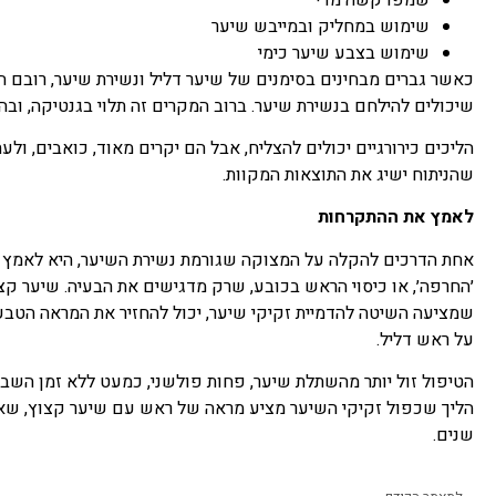
שימוש במחליק ובמייבש שיער
שימוש בצבע שיער כימי
כאשר גברים מבחינים בסימנים של שיער דליל ונשירת שיער, רובם 
שיכולים להילחם בנשירת שיער. ברוב המקרים זה תלוי בגנטיקה, ובה 
הליכים כירורגיים יכולים להצליח, אבל הם יקרים מאוד, כואבים, ול
שהניתוח ישיג את התוצאות המקוות.
לאמץ את ההתקרחות
אחת הדרכים להקלה על המצוקה שגורמת נשירת השיער, היא לאמץ
׳החרפה׳, או כיסוי הראש בכובע, שרק מדגישים את הבעיה. שיער קצוץ
שמציעה השיטה להדמיית זקיקי שיער, יכול להחזיר את המראה הטבע
על ראש דליל.
הטיפול זול יותר מהשתלת שיער, פחות פולשני, כמעט ללא זמן השב
הליך שכפול זקיקי השיער מציע מראה של ראש עם שיער קצוץ, שאינ
שנים.