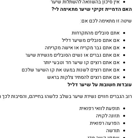
אין סיכון בהשוואה להשתלות שיער
האם הדמיית זקיקי שיער מתאימה לי?
שיטה זו מתאימה לכם אם:
אתם סובלים מהתקרחות
אם אתם סובלים משיער דליל
אם אתם גבר מקריח או אישה מקריחה
אם אתם גברים או נשים הסובלים מנשירת שיער
אם אתם רוצים קו שיער חד וטבעי יותר
אם אתם רוצים לשנות במעט את קו השיער שלכם
אם אתם רוצים להסתיר צלקות בראש
עובדות חשובות על שיער דליל
רוב הגברים חווים נשירת שיער בשלב כלשהו בחייהם, והסיבות לכך ר
תופעת לוואי רפואית
תזונה לקויה
הפרעה רפואית
תורשה
שמפו קשה מדי