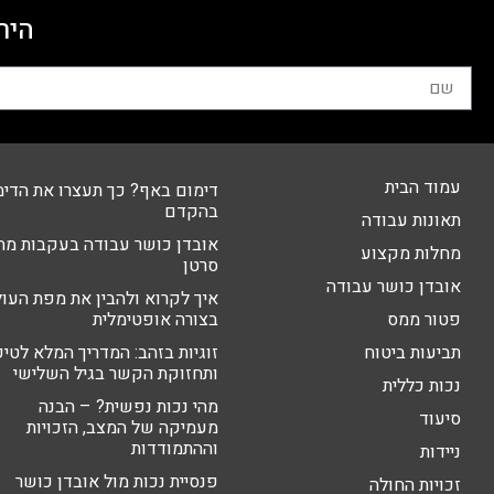
היר
עמוד הבית
דימום באף? כך תעצרו את הדימ
בהקדם
תאונות עבודה
אובדן כושר עבודה בעקבות מח
מחלות מקצוע
סרטן
אובדן כושר עבודה
איך לקרוא ולהבין את מפת העו
פטור ממס
בצורה אופטימלית
תביעות ביטוח
זוגיות בזהב: המדריך המלא לטי
ותחזוקת הקשר בגיל השלישי
נכות כללית
מהי נכות נפשית? – הבנה
סיעוד
מעמיקה של המצב, הזכויות
וההתמודדות
ניידות
פנסיית נכות מול אובדן כושר
זכויות החולה