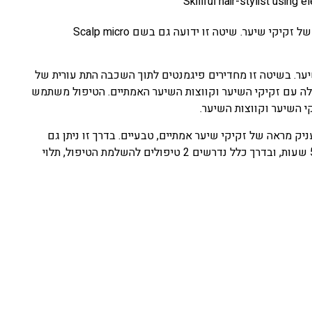
היום, ניתן להילחם בנשירת שיער של גברים ונשים באמצעות הדמיה של זקיקי שיער. שיטה זו ידועה גם בשם Scalp micro
. בשיטה זו מחדירים פיגמנטים לתוך השכבה התת עורית של
לה עם זקיקי השיער וקווצות השיער האמתיים. הטיפול משתמש
י השיער וקווצות השיער.
ק מראה של זקיקי שיער אמתיים, טבעיים. בדרך זו ניתן גם
להסתיר או להסוות צלקות בראש. הליך זה יכול להימשך בין שעה ל-5 שעות, ובדרך כלל נדרשים 2 טיפולים להשלמת הטיפול, תלוי