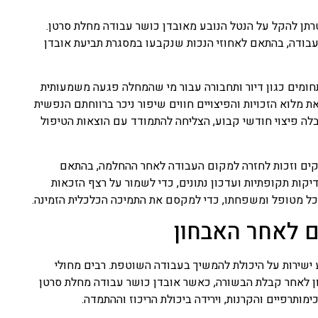
מטרתן להקל על הנטל הנובע מאובדן כושר עבודה מחלת סרטן.
עבודה, בהתאם לאחוזי הנכות שנקבעו במסגרת תביעת אובדן
בתחומים כגון דיור ותחבורה עבור מי שהמחלה פגעה משמעותית
 מלוא הזכויות והפיצויים חווים שיפור ניכר ברווחתם הנפשית
לה פיצוי חודשי קבוע, הצליחה להתמודד עם הוצאות הטיפול
צדקים וזכות לחזרה למקום העבודה לאחר ההחלמה, בהתאם
יקות תקופתיות ועדכון נתונים, כדי לשמור על רצף הזכאות
ת לכל מטופל ומשפחתו, כדי למקסם את התמיכה הכלכלית הזמינה.
 לאחר האבחון
ישירות על היכולת להמשיך בעבודה השוטפת. רבים מחולי
 לאחר קבלת הבשורה, כאשר אובדן כושר עבודה מחלת סרטן
כימותרפיים והקרנות, וירידה ביכולת הריכוז וההתמדה.