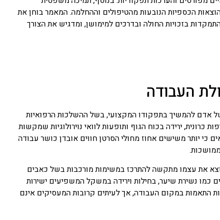
ים מפורטים והערכות תפקודיות. בנוסף, תמיכה משפטית
וצאות הכספיות הנובעות מהטיפולים וההחלמה. המאמר בוחן את
תמקדות בזכויות החולה ובדרכים למימושן, ומדגיש את הצורך
לת העבודה
 של אדם להמשיך בתפקודו המקצועי, בשל ההשלכות הרפואיות
ות כרונית, ירידה בכוח הגוף ותופעות לוואי נוירולוגיות שמקשות
ים כי יותר משישים אחוז מחולי הסרטן חווים אובדן כושר עבודה
ממושכות.
מוצא את עצמו מתקשה להתרכז במשימות מורכבות בשל כאבים
יים כמו נשירת שיער, בחילות וירידה במשקל המשפיעים ישירות
ללות התאמות במקום העבודה, אך לעיתים קרובות המעסיקים אינם