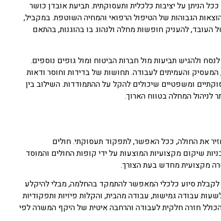
ככל הניתן על יציבות כלכלית ותעסוקתית. תביעת אובדן כושר
צאות הגבוהות של הטיפול הרפואי והמחיה השוטפת. במקביל,
 העובד, להעניק חופשות מחלה ולנהוג בו בהוגנות, בהתאם
נסח ולהגיש תביעות מול חברות הביטוח ומול גופים נוספים.
המעסיק והעמיתים לעבודה. תחושות של בדידות וחוסר ודאות
סוקתיים ומשפטיים שיכולים להקל על ההתמודדות. השילוב בין
תר לניהול המחלה בטווח הארוך.
ר את החולה, ככל האפשר, לתפקוד תעסוקתי. חולים
יות שיקום מקצועיות המוצעות על ידי קופות החולים והמוסד
שרה מקצועית מחדש בעת הצורך.
א לקבלת סיוע כלכלי המאפשר להתמקד בהחלמה, מבלי להיקלע
לשעות עבודה גמישות, עבודה מהבית, והקלות פיזיות ותפקודיות
הכולל חזרה חלקית לעבודה והרחבה איטית של היקף המשרה לפי