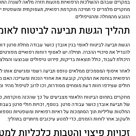
במקרים שבהם ההשלכות הרפואיות מונעות חזרה מלאה לשגרה התעסו
מחקרים מלמדים כי תמיכה מוקדמת רפואית, תעסוקתית ומשפטית יכ
הנובע מהמחלה ומהטיפולים.
תהליך הגשת תביעה לביטוח לאומי 
הגשת תביעה לביטוח לאומי בגין אובדן כושר עבודה מחלת סרטן דו
להגדיל את סיכויי ההכרה. תחילה יש לאסוף דוחות רפואיים מפור
היכולת לעבוד, כולל תוצאות בדיקות, פירוט טיפולים שבוצעו והמלצ
לאחר איסוף המסמכים ממלאים טופס תביעה רשמי ומגישים אותו לסני
הרפואית בוחנת את המקרה, קובעת את אחוזי הנכות ומעריכה האם מד
חולים שצירפו חוות דעת מומחים מסודרות, זכו לרוב לטיפול מהיר ומד
מחקרים בתחום הביטוח הלאומי מצביעים על כך שהכנה מוקדמת, כול
של תביעת אובדן כושר עבודה סרטן. בנוסף, זכויות חולי סרטן בעב
החלטות שליליות תוך הסתמכות על ראיות רפואיות ומשפטיות נוספו
ולעקוב אחר לוחות הזמנים, כדי למנוע עיכובים מיותרים בתהליך.
זכויות פיצוי והטבות כלכליות למט