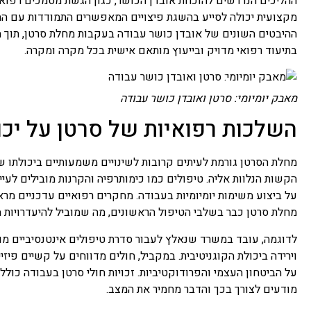
ההליכים הנדרשים להוכחת אובדן הכושר, כגון הגשת מסמכים רפואי
מקצועית יכולה לסייע בהשגת פיצויים המאפשרים התמודדות עם הה
ההיבטים השונים של אובדן כושר עבודה בעקבות מחלת סרטן, תוך ה
בתיעוד רפואי מדויק ובייעוץ מותאם אישית בכל מקרה ומקרה.
מאבק יומיומי: סרטן ואובדן כושר עבודה
השלכות רפואיות של סרטן על יכו
מחלת הסרטן גורמת לעיתים קרובות לשינויים משמעותיים ביכולתו
הקשות הנלוות אליה. טיפולים כמו כימותרפיה והקרנות מובילים לעייפ
על ביצוע משימות יומיומיות בעבודה. מחקרים רפואיים עדכניים מרא
מחלת סרטן כבר בשלבי הטיפול הראשונים, מה שמוביל להיעדרויות 
לדוגמה, עובד במשרד שנאלץ לעבור סדרת טיפולים אינטנסיביים 
וירידה ביכולת הקוגניטיבית. במקביל, חולים מדווחים על קשיים פיז
על הביטחון העצמי והפרודוקטיביות. זכויות חולי סרטן בעבודה כו
מודעים לצורך בכך והדבר מחמיר את המצב.