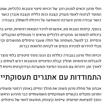
חולי סרטן זכאים למגוון רחב של זכויות פיצוי והטבות כלכליות, ש
המוסד לביטוח לאומי מעניק קצבת נכות כללית וקצבת אובדן כושר 
כושר עבודה סרטן והערכת ההשפעה על היכולת להשתלב בעבודה.
בנוסף, קיימות הטבות מס, אפשרות לניכוי הוצאות רפואיות, וסיוע 
ביכולתו להתפרנס. מחקרים כלכליים מראים כי מטופלים המקבלים את
והפיזית. כך למשל, משפחה של חולה שעבר טיפולים ממושכים וקיב
מבלי להידרש למכירת נכסים או לקיחת הלוואות כבדות.
זכויות חולי סרטן בעבודה כוללות גם הגנה מפני פיטורים בלתי מו
להגבלות הרפואיות. תהליך קבלת הפיצויים וההטבות דורש לעיתים בד
לאורך זמן. היכרות עם מנגנוני הפיצוי והמערכת הבירוקרטית חיוני
התמודדות עם אתגרים תעסוקתיים
אבחון של מחלת סרטן משנה את מהלך החיים באופן דרמטי ומשפיע 
הסרטן נתקלים בקשיים תעסוקתיים משמעותיים כבר מהרגע הראשון
הופך למציאות יומיומית: עייפות קיצונית, תופעות לוואי של טיפולים 